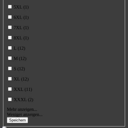
5XL (1)
6XL (1)
7XL (1)
8XL (1)
L (12)
M (12)
S (12)
XL (12)
XXL (11)
XXXL (2)
Mehr anzeigen...
Weniger anzeigen...
Speichern