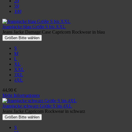
20
50
100
Jeansjacke blau Größe S bis XXL
Jeans Jacke Damage Case Capricorn Rockwear in blau
Größen Bitte wählen
S
M
L
XL
XXL
3XL
4XL
44,90 €
Mehr Informationen
Jeansjacke schwarz Größe S bis 4XL
Jeans Jacke Capricorn Rockwear in schwarz
Größen Bitte wählen
S