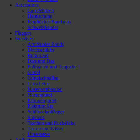
Accessoires
Caps/Mützen
Handschuhe
Kopftücher/Bandanas
Schweißbänder
Flaggen
Sonstiges
Armbänder Bands
Blechschilder
Button Set
Dies und Das
Fußmatten und Teppiche
Gürtel
Gürtelschnallen
Gutscheine
Nietenarmbänder
Nietengürtel
Patronengürtel
Plektrum Set
Schlüsselanhänger
Slipmats
Taschen und Rucksäcke
Tassen und Gläser
Untersetzer
Aufkleber