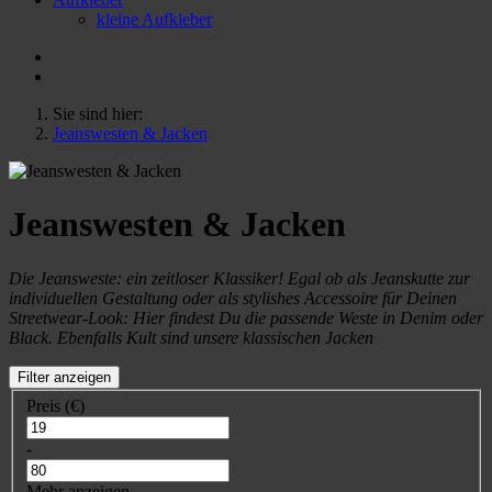
kleine Aufkleber
Sie sind hier:
Jeanswesten & Jacken
Jeanswesten & Jacken
Die Jeansweste: ein zeitloser Klassiker! Egal ob als Jeanskutte zur
individuellen Gestaltung oder als stylishes Accessoire für Deinen
Streetwear-Look: Hier findest Du die passende Weste in Denim oder
Black. Ebenfalls Kult sind unsere klassischen Jacken
Filter anzeigen
Preis (€)
-
Mehr anzeigen...