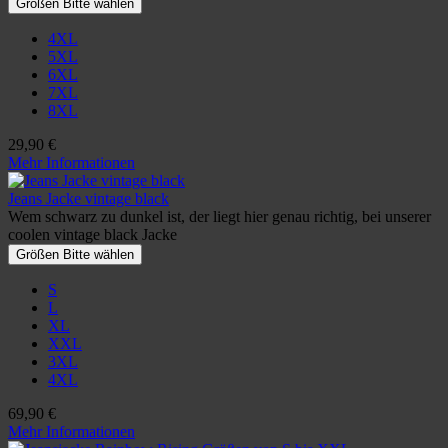
Größen Bitte wählen
4XL
5XL
6XL
7XL
8XL
29,90 €
Mehr Informationen
Jeans Jacke vintage black
Wem schwarz zu dunkel ist, der liegt hier genau richtig, bei unserer
coolen vintage black Jacke
Größen Bitte wählen
S
L
XL
XXL
3XL
4XL
69,90 €
Mehr Informationen