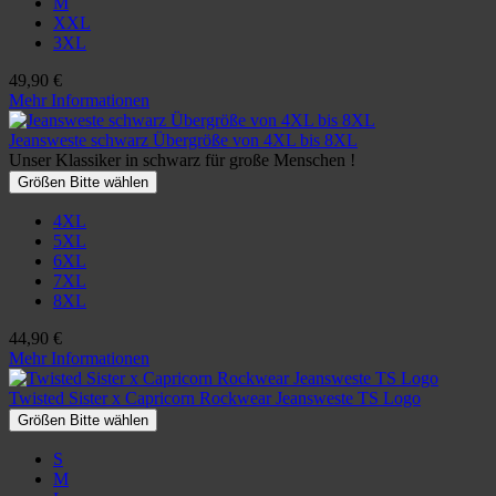
M
XXL
3XL
49,90 €
Mehr Informationen
Jeansweste schwarz Übergröße von 4XL bis 8XL
Unser Klassiker in schwarz für große Menschen !
Größen Bitte wählen
4XL
5XL
6XL
7XL
8XL
44,90 €
Mehr Informationen
Twisted Sister x Capricorn Rockwear Jeansweste TS Logo
Größen Bitte wählen
S
M