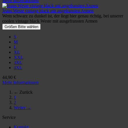
Mehr Informationen
Jeans Weste vintage black mit angefransten Armen
Wem schwarz zu dunkel ist, der liegt hier genau richtig, bei unserer
coolen vintage black Weste mit ausgefransten Armen
Größen Bitte wählen
S
M
L
XL
XXL
3XL
4XL
44,90 €
Mehr Informationen
← Zurück
1
2
Weiter →
Service
Kontakt