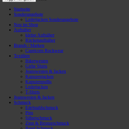
Startseite
Sonderangebote
Lederjacken Sonderangebote
Neu im Shop
Aufnäher
kleine Aufnäher
Rückenaufnäher
Brands / Marken
Capricorn Rockwear
Textilien
Bikerwesten
Girlie Shirts
Jeanswesten & Jacken
Kapuzenjacken
Kapuzenpullis
Lederjacken
T-Shirts
Jeanswesten & Jacken
Schmuck
Edelstahlschmuck
Pins
Silberschmuck
Zinn & Bronzeschmuck
Band Schmuck