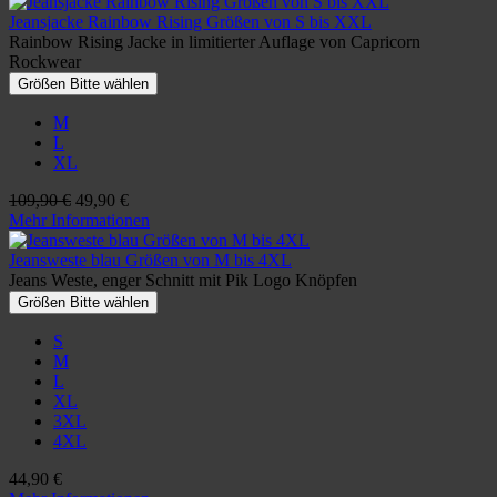
Jeansjacke Rainbow Rising Größen von S bis XXL
Rainbow Rising Jacke in limitierter Auflage von Capricorn
Rockwear
Größen Bitte wählen
M
L
XL
109,90 €
49,90 €
Mehr Informationen
Jeansweste blau Größen von M bis 4XL
Jeans Weste, enger Schnitt mit Pik Logo Knöpfen
Größen Bitte wählen
S
M
L
XL
3XL
4XL
44,90 €