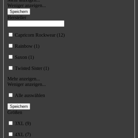
Weniger anzeigen...
Speichern
Hersteller
Capricorn Rockwear (12)
Rainbow (1)
Saxon (1)
Twisted Sister (1)
Mehr anzeigen...
Weniger anzeigen...
Alle auswählen
Speichern
Größen
3XL (9)
4XL (7)