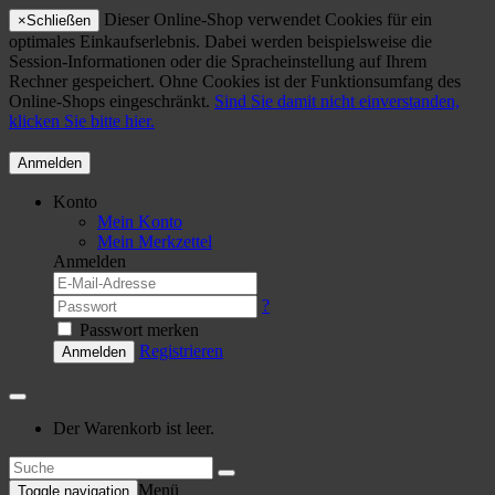
Dieser Online-Shop verwendet Cookies für ein
×
Schließen
optimales Einkaufserlebnis. Dabei werden beispielsweise die
Session-Informationen oder die Spracheinstellung auf Ihrem
Rechner gespeichert. Ohne Cookies ist der Funktionsumfang des
Online-Shops eingeschränkt.
Sind Sie damit nicht einverstanden,
klicken Sie bitte hier.
Anmelden
Konto
Mein Konto
Mein Merkzettel
Anmelden
?
Passwort merken
Registrieren
Anmelden
Der Warenkorb ist leer.
Menü
Toggle navigation