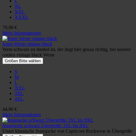
L
XL
XXL
XXXL
79,90 €
Mehr Informationen
Jeans Weste vintage black
Wem schwarz zu dunkel ist, der liegt hier genau richtig, bei unserer
coolen vintage black Weste
Größen Bitte wählen
S
M
L
XXL
3XL
4XL
44,90 €
Mehr Informationen
Jeansjacke schwarz Übergröße 3XL bis 8XL
Unser klassische Jeansjacke von Capricorn Rockwear in Übergröße