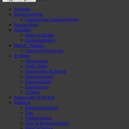
Startseite
Sonderangebote
Lederjacken Sonderangebote
Neu im Shop
Aufnäher
kleine Aufnäher
Rückenaufnäher
Brands / Marken
Capricorn Rockwear
Textilien
Bikerwesten
Girlie Shirts
Jeanswesten & Jacken
Kapuzenjacken
Kapuzenpullis
Lederjacken
T-Shirts
Jeanswesten & Jacken
Schmuck
Edelstahlschmuck
Pins
Silberschmuck
Zinn & Bronzeschmuck
Band Schmuck