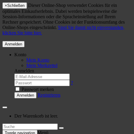
Dieser Online-Shop verwendet Cookies für ein
×
Schließen
optimales Einkaufserlebnis. Dabei werden beispielsweise die
Session-Informationen oder die Spracheinstellung auf Ihrem
Rechner gespeichert. Ohne Cookies ist der Funktionsumfang des
Online-Shops eingeschränkt.
Sind Sie damit nicht einverstanden,
klicken Sie bitte hier.
Anmelden
Konto
Mein Konto
Mein Merkzettel
Anmelden
?
Passwort merken
Registrieren
Anmelden
Der Warenkorb ist leer.
Menü
Toggle navigation