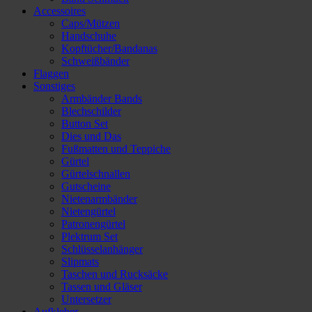
Accessoires
Caps/Mützen
Handschuhe
Kopftücher/Bandanas
Schweißbänder
Flaggen
Sonstiges
Armbänder Bands
Blechschilder
Button Set
Dies und Das
Fußmatten und Teppiche
Gürtel
Gürtelschnallen
Gutscheine
Nietenarmbänder
Nietengürtel
Patronengürtel
Plektrum Set
Schlüsselanhänger
Slipmats
Taschen und Rucksäcke
Tassen und Gläser
Untersetzer
Aufkleber