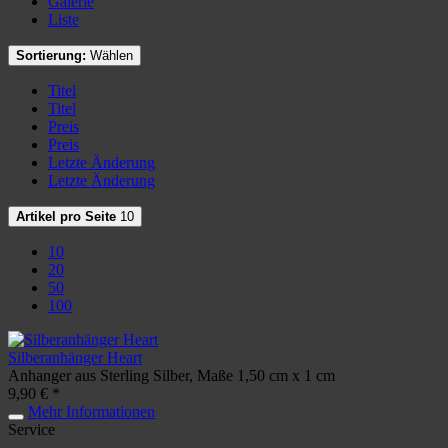
Galerie
Liste
Sortierung:
Wählen
Titel
Titel
Preis
Preis
Letzte Änderung
Letzte Änderung
Artikel pro Seite
10
10
20
50
100
Silberanhänger Heart
Anhanger aus Sterling Silber, Maße 1,50 cm x 1 cm
9,90 € *
Mehr Informationen
Service