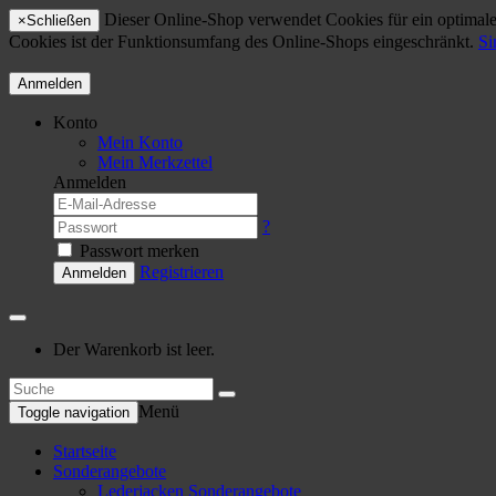
Dieser Online-Shop verwendet Cookies für ein optimales
×
Schließen
Cookies ist der Funktionsumfang des Online-Shops eingeschränkt.
Si
Anmelden
Konto
Mein Konto
Mein Merkzettel
Anmelden
?
Passwort merken
Registrieren
Anmelden
Der Warenkorb ist leer.
Menü
Toggle navigation
Startseite
Sonderangebote
Lederjacken Sonderangebote