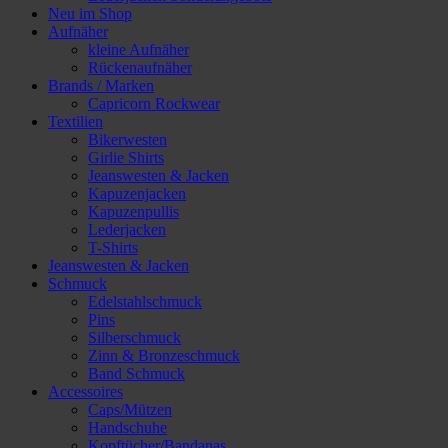
Neu im Shop
Aufnäher
kleine Aufnäher
Rückenaufnäher
Brands / Marken
Capricorn Rockwear
Textilien
Bikerwesten
Girlie Shirts
Jeanswesten & Jacken
Kapuzenjacken
Kapuzenpullis
Lederjacken
T-Shirts
Jeanswesten & Jacken
Schmuck
Edelstahlschmuck
Pins
Silberschmuck
Zinn & Bronzeschmuck
Band Schmuck
Accessoires
Caps/Mützen
Handschuhe
Kopftücher/Bandanas