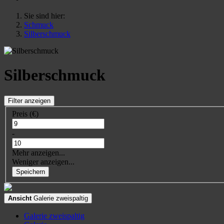
Sie sind hier:
Schmuck
Silberschmuck
Silberschmuck
Filter anzeigen
Preis (€)
-
Mehr anzeigen...
Weniger anzeigen...
Speichern
Ansicht
Galerie zweispaltig
Galerie zweispaltig