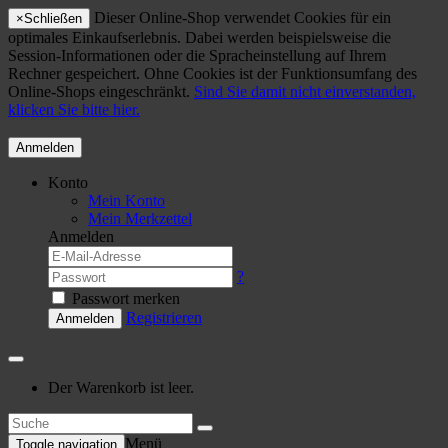
Dieser Online-Shop verwendet Cookies für ein
×
Schließen
optimales Einkaufserlebnis. Dabei werden beispielsweise die
Session-Informationen oder die Spracheinstellung auf Ihrem
Rechner gespeichert. Ohne Cookies ist der Funktionsumfang des
Online-Shops eingeschränkt.
Sind Sie damit nicht einverstanden,
klicken Sie bitte hier.
Anmelden
Konto
Mein Konto
Mein Merkzettel
Anmelden
?
Passwort merken
Registrieren
Anmelden
Der Warenkorb ist leer.
Menü
Toggle navigation