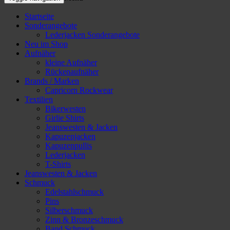
Startseite
Sonderangebote
Lederjacken Sonderangebote
Neu im Shop
Aufnäher
kleine Aufnäher
Rückenaufnäher
Brands / Marken
Capricorn Rockwear
Textilien
Bikerwesten
Girlie Shirts
Jeanswesten & Jacken
Kapuzenjacken
Kapuzenpullis
Lederjacken
T-Shirts
Jeanswesten & Jacken
Schmuck
Edelstahlschmuck
Pins
Silberschmuck
Zinn & Bronzeschmuck
Band Schmuck