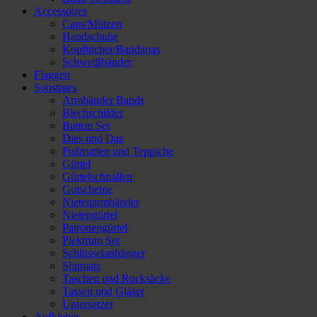
Accessoires
Caps/Mützen
Handschuhe
Kopftücher/Bandanas
Schweißbänder
Flaggen
Sonstiges
Armbänder Bands
Blechschilder
Button Set
Dies und Das
Fußmatten und Teppiche
Gürtel
Gürtelschnallen
Gutscheine
Nietenarmbänder
Nietengürtel
Patronengürtel
Plektrum Set
Schlüsselanhänger
Slipmats
Taschen und Rucksäcke
Tassen und Gläser
Untersetzer
Aufkleber