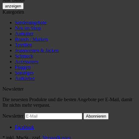
anzeigen
Kategorien
Sonderangebote
Neu im Shop
Aufnäher
Brands / Marken
Textilien
Jeanswesten & Jacken
Schmuck
Accessoires
Flaggen
Sonstiges
Aufkleber
Newsletter
Die neuesten Produkte und die besten Angebote per E-Mail, damit
Ihr nichts mehr verpasst.
Newsletter
Abonnieren
Facebook
*
inkl. MwSt., zzgl.
Versandkosten