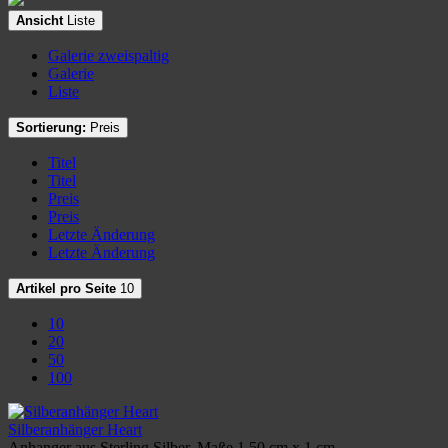
Ansicht
Liste
Galerie zweispaltig
Galerie
Liste
Sortierung:
Preis
Titel
Titel
Preis
Preis
Letzte Änderung
Letzte Änderung
Artikel pro Seite
10
10
20
50
100
Silberanhänger Heart
Anhanger aus Sterling Silber, Maße 1,50 cm x 1 cm