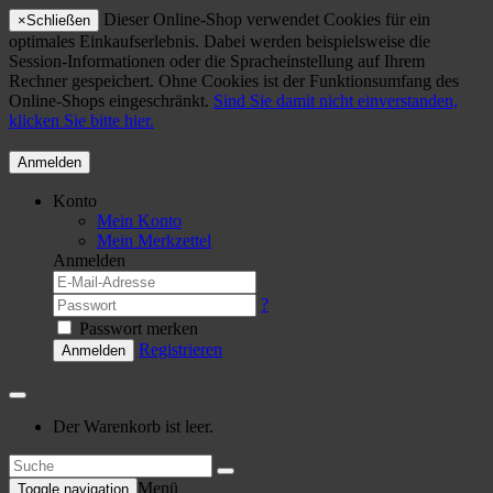
Dieser Online-Shop verwendet Cookies für ein
×
Schließen
optimales Einkaufserlebnis. Dabei werden beispielsweise die
Session-Informationen oder die Spracheinstellung auf Ihrem
Rechner gespeichert. Ohne Cookies ist der Funktionsumfang des
Online-Shops eingeschränkt.
Sind Sie damit nicht einverstanden,
klicken Sie bitte hier.
Anmelden
Konto
Mein Konto
Mein Merkzettel
Anmelden
?
Passwort merken
Registrieren
Anmelden
Der Warenkorb ist leer.
Menü
Toggle navigation