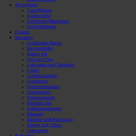
Accessoires
Caps/Mützen
Handschuhe
Kopftücher/Bandanas
Schweißbänder
Flaggen
Sonstiges
Armbänder Bands
Blechschilder
Button Set
Dies und Das
Fußmatten und Teppiche
Gürtel
Gürtelschnallen
Gutscheine
Nietenarmbänder
Nietengürtel
Patronengürtel
Plektrum Set
Schlüsselanhänger
Slipmats
Taschen und Rucksäcke
Tassen und Gläser
Untersetzer
Aufkleber