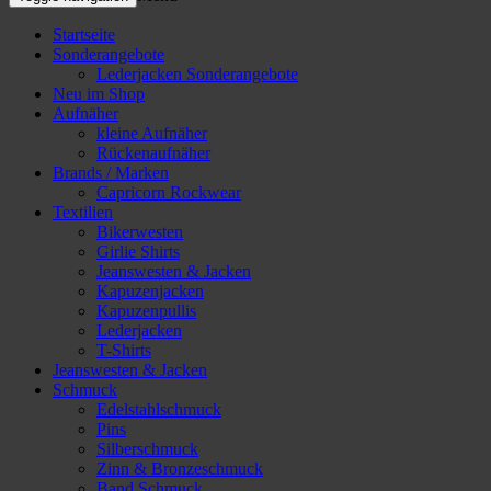
Startseite
Sonderangebote
Lederjacken Sonderangebote
Neu im Shop
Aufnäher
kleine Aufnäher
Rückenaufnäher
Brands / Marken
Capricorn Rockwear
Textilien
Bikerwesten
Girlie Shirts
Jeanswesten & Jacken
Kapuzenjacken
Kapuzenpullis
Lederjacken
T-Shirts
Jeanswesten & Jacken
Schmuck
Edelstahlschmuck
Pins
Silberschmuck
Zinn & Bronzeschmuck
Band Schmuck