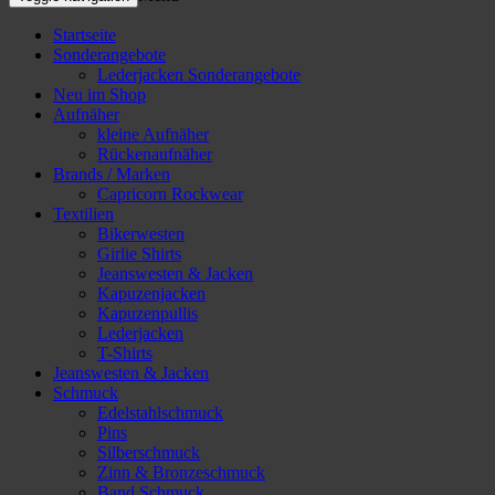
Startseite
Sonderangebote
Lederjacken Sonderangebote
Neu im Shop
Aufnäher
kleine Aufnäher
Rückenaufnäher
Brands / Marken
Capricorn Rockwear
Textilien
Bikerwesten
Girlie Shirts
Jeanswesten & Jacken
Kapuzenjacken
Kapuzenpullis
Lederjacken
T-Shirts
Jeanswesten & Jacken
Schmuck
Edelstahlschmuck
Pins
Silberschmuck
Zinn & Bronzeschmuck
Band Schmuck