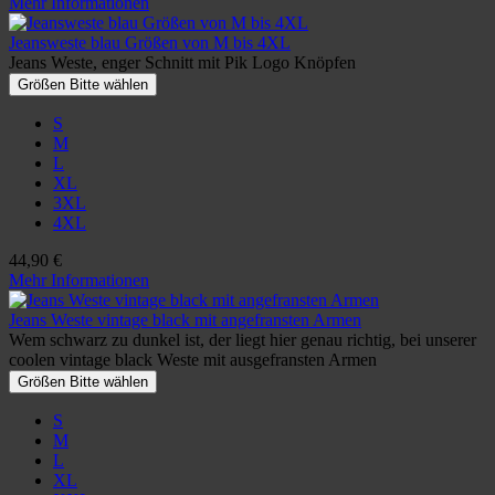
Mehr Informationen
Jeansweste blau Größen von M bis 4XL
Jeans Weste, enger Schnitt mit Pik Logo Knöpfen
Größen Bitte wählen
S
M
L
XL
3XL
4XL
44,90 €
Mehr Informationen
Jeans Weste vintage black mit angefransten Armen
Wem schwarz zu dunkel ist, der liegt hier genau richtig, bei unserer
coolen vintage black Weste mit ausgefransten Armen
Größen Bitte wählen
S
M
L
XL