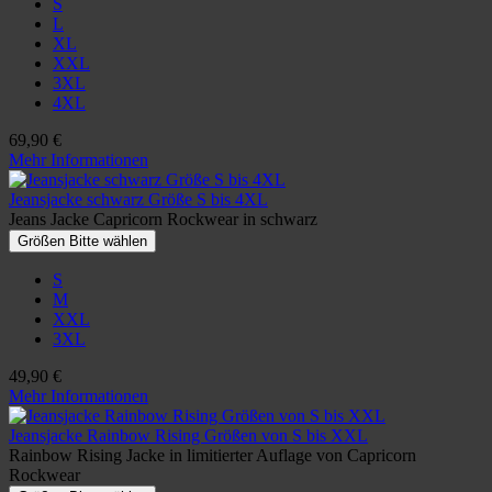
S
L
XL
XXL
3XL
4XL
69,90 €
Mehr Informationen
Jeansjacke schwarz Größe S bis 4XL
Jeans Jacke Capricorn Rockwear in schwarz
Größen Bitte wählen
S
M
XXL
3XL
49,90 €
Mehr Informationen
Jeansjacke Rainbow Rising Größen von S bis XXL
Rainbow Rising Jacke in limitierter Auflage von Capricorn
Rockwear