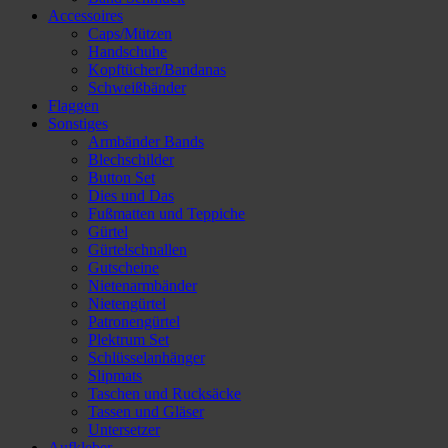
Accessoires
Caps/Mützen
Handschuhe
Kopftücher/Bandanas
Schweißbänder
Flaggen
Sonstiges
Armbänder Bands
Blechschilder
Button Set
Dies und Das
Fußmatten und Teppiche
Gürtel
Gürtelschnallen
Gutscheine
Nietenarmbänder
Nietengürtel
Patronengürtel
Plektrum Set
Schlüsselanhänger
Slipmats
Taschen und Rucksäcke
Tassen und Gläser
Untersetzer
Aufkleber