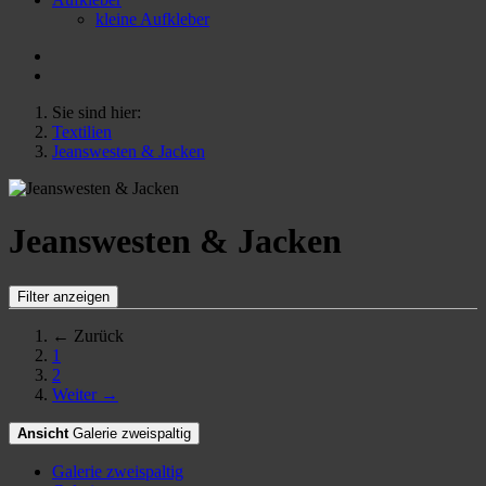
kleine Aufkleber
Sie sind hier:
Textilien
Jeanswesten & Jacken
Jeanswesten & Jacken
Filter anzeigen
← Zurück
1
2
Weiter →
Ansicht
Galerie zweispaltig
Galerie zweispaltig