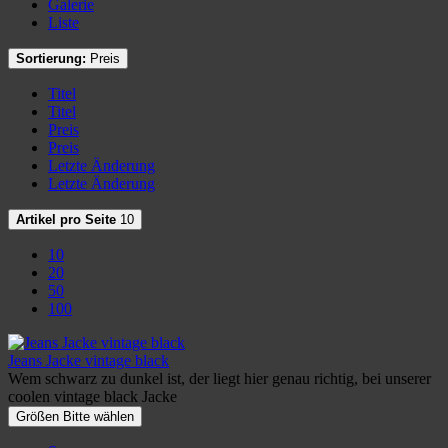
Galerie
Liste
Sortierung:
Preis
Titel
Titel
Preis
Preis
Letzte Änderung
Letzte Änderung
Artikel pro Seite
10
10
20
50
100
Jeans Jacke vintage black
Wem schwarz zu dunkel ist, der liegt hier genau richtig, bei unserer
coolen vintage black Jacke
Größen Bitte wählen