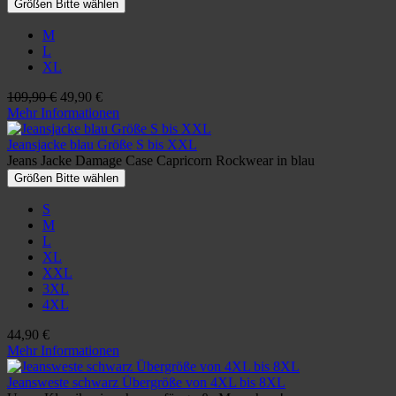
Größen Bitte wählen
M
L
XL
109,90 €
49,90 €
Mehr Informationen
Jeansjacke blau Größe S bis XXL
Jeans Jacke Damage Case Capricorn Rockwear in blau
Größen Bitte wählen
S
M
L
XL
XXL
3XL
4XL
44,90 €
Mehr Informationen
Jeansweste schwarz Übergröße von 4XL bis 8XL