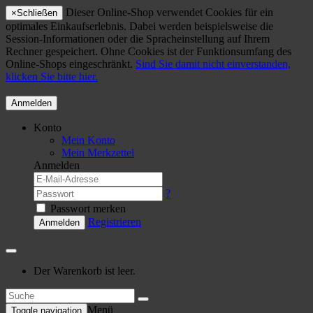
Dieser Online-Shop verwendet Cookies für ein
×
Schließen
optimales Einkaufserlebnis. Dabei werden beispielsweise die
Session-Informationen oder die Spracheinstellung auf Ihrem
Rechner gespeichert. Ohne Cookies ist der Funktionsumfang des
Online-Shops eingeschränkt.
Sind Sie damit nicht einverstanden,
klicken Sie bitte hier.
Anmelden
Konto
Mein Konto
Mein Merkzettel
Anmelden
?
Passwort merken
Registrieren
Anmelden
Der Warenkorb ist leer.
Menü
Toggle navigation