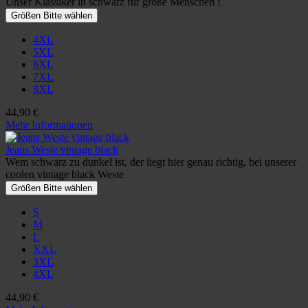
Unser Klassiker in schwarz für große Menschen !
Größen Bitte wählen
4XL
5XL
6XL
7XL
8XL
44,90 €
Mehr Informationen
Jeans Weste vintage black
Wem schwarz zu dunkel ist, der liegt hier genau richtig, bei unserer
coolen vintage black Weste
Größen Bitte wählen
S
M
L
XXL
3XL
4XL
44,90 €