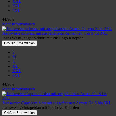
XXL
3XL
4XL
44,90 €
Mehr Informationen
Jeansweste schwarz mit ausgefransten Armen Gr. von S bis 3XL
Jeans Weste, enger Schnitt mit Pik Logo Knöpfen
Größen Bitte wählen
S
M
L
XL
XXL
3XL
44,90 €
Mehr Informationen
Jeansweste Capricorn blau mit ausgefransten Armen Gr. S bis 3XL
Jeansweste,Vintageblau mit Pik Logo Knöpfen
Größen Bitte wählen