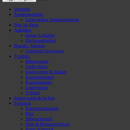
Startseite
Sonderangebote
Lederjacken Sonderangebote
Neu im Shop
Aufnäher
kleine Aufnäher
Rückenaufnäher
Brands / Marken
Capricorn Rockwear
Textilien
Bikerwesten
Girlie Shirts
Jeanswesten & Jacken
Kapuzenjacken
Kapuzenpullis
Lederjacken
T-Shirts
Jeanswesten & Jacken
Schmuck
Edelstahlschmuck
Pins
Silberschmuck
Zinn & Bronzeschmuck
Band Schmuck