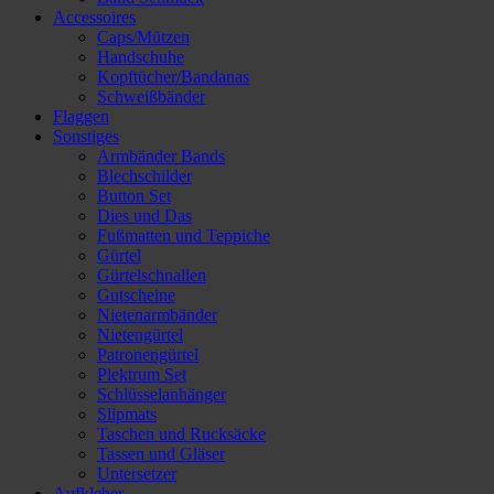
Accessoires
Caps/Mützen
Handschuhe
Kopftücher/Bandanas
Schweißbänder
Flaggen
Sonstiges
Armbänder Bands
Blechschilder
Button Set
Dies und Das
Fußmatten und Teppiche
Gürtel
Gürtelschnallen
Gutscheine
Nietenarmbänder
Nietengürtel
Patronengürtel
Plektrum Set
Schlüsselanhänger
Slipmats
Taschen und Rucksäcke
Tassen und Gläser
Untersetzer
Aufkleber