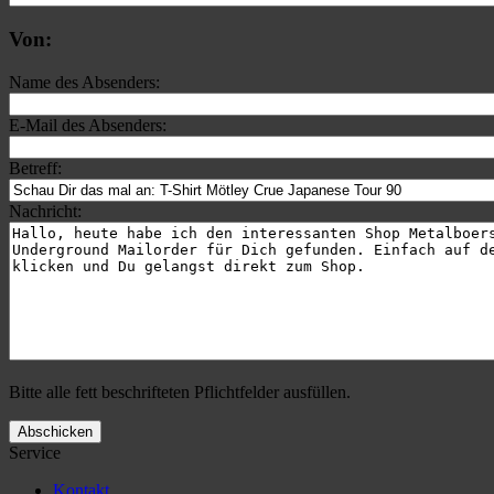
Von:
Name des Absenders:
E-Mail des Absenders:
Betreff:
Nachricht:
Bitte alle fett beschrifteten Pflichtfelder ausfüllen.
Abschicken
Service
Kontakt