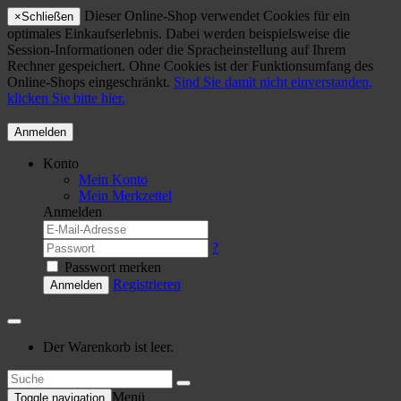
Dieser Online-Shop verwendet Cookies für ein
×
Schließen
optimales Einkaufserlebnis. Dabei werden beispielsweise die
Session-Informationen oder die Spracheinstellung auf Ihrem
Rechner gespeichert. Ohne Cookies ist der Funktionsumfang des
Online-Shops eingeschränkt.
Sind Sie damit nicht einverstanden,
klicken Sie bitte hier.
Anmelden
Konto
Mein Konto
Mein Merkzettel
Anmelden
?
Passwort merken
Registrieren
Anmelden
Der Warenkorb ist leer.
Menü
Toggle navigation