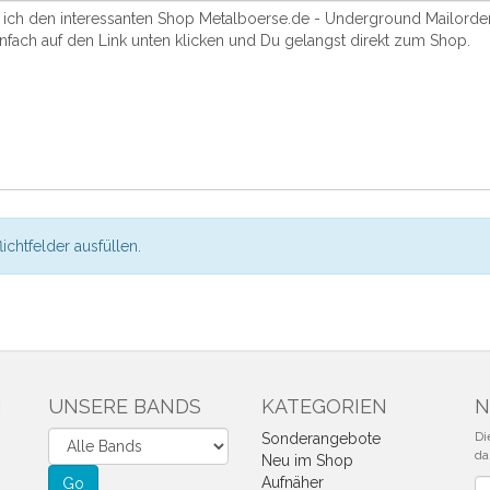
flichtfelder ausfüllen.
N
UNSERE BANDS
KATEGORIEN
N
Di
Sonderangebote
da
Neu im Shop
Aufnäher
Ne