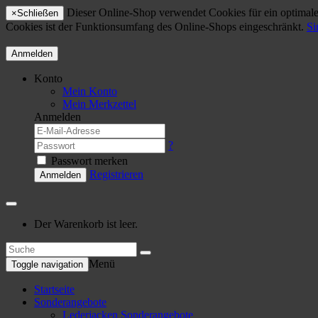
Dieser Online-Shop verwendet Cookies für ein optimales
×
Schließen
Cookies ist der Funktionsumfang des Online-Shops eingeschränkt.
Si
Anmelden
Konto
Mein Konto
Mein Merkzettel
Anmelden
?
Passwort merken
Registrieren
Anmelden
Der Warenkorb ist leer.
Menü
Toggle navigation
Startseite
Sonderangebote
Lederjacken Sonderangebote