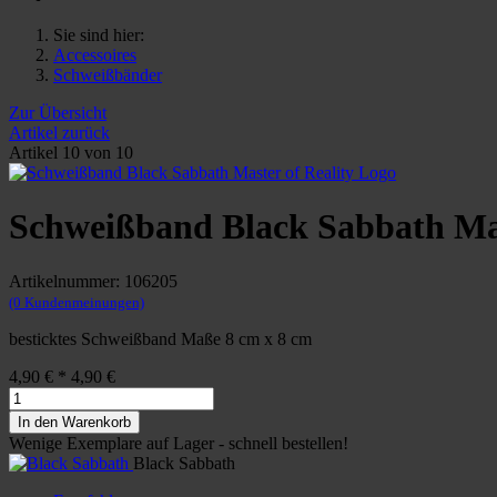
Sie sind hier:
Accessoires
Schweißbänder
Zur Übersicht
Artikel zurück
Artikel 10 von 10
Schweißband Black Sabbath Mas
Artikelnummer: 106205
(0 Kundenmeinungen)
besticktes Schweißband Maße 8 cm x 8 cm
4,90 €
*
4,90 €
In den Warenkorb
Wenige Exemplare auf Lager - schnell bestellen!
Black Sabbath