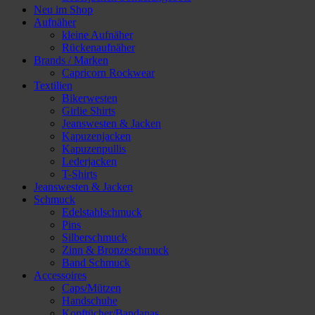
Neu im Shop
Aufnäher
kleine Aufnäher
Rückenaufnäher
Brands / Marken
Capricorn Rockwear
Textilien
Bikerwesten
Girlie Shirts
Jeanswesten & Jacken
Kapuzenjacken
Kapuzenpullis
Lederjacken
T-Shirts
Jeanswesten & Jacken
Schmuck
Edelstahlschmuck
Pins
Silberschmuck
Zinn & Bronzeschmuck
Band Schmuck
Accessoires
Caps/Mützen
Handschuhe
Kopftücher/Bandanas