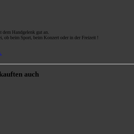
it dem Handgelenk gut an.
, ob beim Sport, beim Konzert oder in der Freizeit !
.
 kauften auch