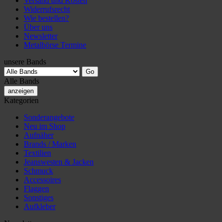
Versand und Kosten
Widerrufsrecht
Wie bestellen?
Über uns
Newsletter
Metalbörse Termine
unsere Bands
Alle Bands
anzeigen
Kategorien
Sonderangebote
Neu im Shop
Aufnäher
Brands / Marken
Textilien
Jeanswesten & Jacken
Schmuck
Accessoires
Flaggen
Sonstiges
Aufkleber