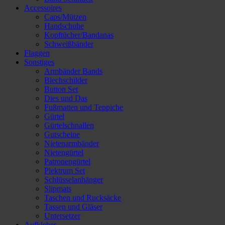
Accessoires
Caps/Mützen
Handschuhe
Kopftücher/Bandanas
Schweißbänder
Flaggen
Sonstiges
Armbänder Bands
Blechschilder
Button Set
Dies und Das
Fußmatten und Teppiche
Gürtel
Gürtelschnallen
Gutscheine
Nietenarmbänder
Nietengürtel
Patronengürtel
Plektrum Set
Schlüsselanhänger
Slipmats
Taschen und Rucksäcke
Tassen und Gläser
Untersetzer
Aufkleber