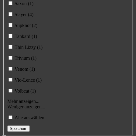
Saxon (1)
Slayer (4)
Slipknot (2)
Tankard (1)
Thin Lizzy (1)
Trivium (1)
Venom (1)
Vio-Lence (1)
Volbeat (1)
Mehr anzeigen...
Weniger anzeigen...
Alle auswählen
Speichern