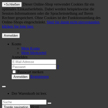
Dieser Online-Shop verwendet Cookies für ein
×
Schließen
optimales Einkaufserlebnis. Dabei werden beispielsweise die
Session-Informationen oder die Spracheinstellung auf Ihrem
Rechner gespeichert. Ohne Cookies ist der Funktionsumfang des
Online-Shops eingeschränkt.
Sind Sie damit nicht einverstanden,
klicken Sie bitte hier.
Anmelden
Konto
Mein Konto
Mein Merkzettel
Anmelden
?
Passwort merken
Registrieren
Anmelden
Der Warenkorb ist leer.
Menü
Toggle navigation