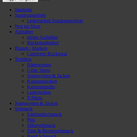
Startseite
Sonderangebote
Lederjacken Sonderangebote
Neu im Shop
Aufnäher
kleine Aufnäher
Rückenaufnäher
Brands / Marken
Capricorn Rockwear
Textilien
Bikerwesten
Girlie Shirts
Jeanswesten & Jacken
Kapuzenjacken
Kapuzenpullis
Lederjacken
T-Shirts
Jeanswesten & Jacken
Schmuck
Edelstahlschmuck
Pins
Silberschmuck
Zinn & Bronzeschmuck
Band Schmuck