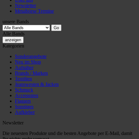
Newsletter
Metalbörse Termine
unsere Bands
Alle Bands
anzeigen
Kategorien
Sonderangebote
Neu im Shop
Aufnäher
Brands / Marken
Textilien
Jeanswesten & Jacken
Schmuck
Accessoires
Flaggen
Sonstiges
Aufkleber
Newsletter
Die neuesten Produkte und die besten Angebote per E-Mail, damit
Ihr nichts mehr verpasst.