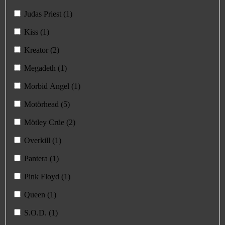
Judas Priest (1)
Kiss (1)
Kreator (2)
Megadeth (1)
Morbid Angel (1)
Motörhead (5)
Mötley Crüe (2)
Overkill (1)
Pantera (1)
Pink Floyd (1)
Queen (1)
S.O.D. (1)