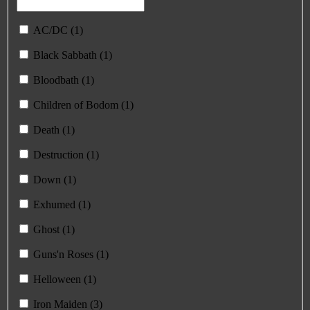
AC/DC (1)
Black Sabbath (1)
Bloodbath (1)
Children of Bodom (1)
Death (1)
Destruction (1)
Down (1)
Exhumed (1)
Ghost (1)
Guns'n Roses (1)
Helloween (1)
Iron Maiden (3)