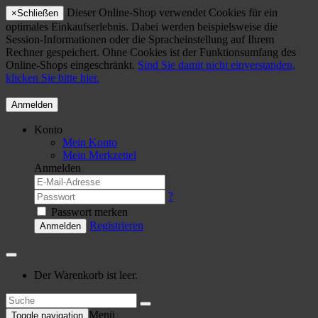
Dieser Online-Shop verwendet Cookies für ein
×
Schließen
optimales Einkaufserlebnis. Dabei werden beispielsweise die
Session-Informationen oder die Spracheinstellung auf Ihrem
Rechner gespeichert. Ohne Cookies ist der Funktionsumfang des
Online-Shops eingeschränkt.
Sind Sie damit nicht einverstanden,
klicken Sie bitte hier.
Anmelden
Konto
Mein Konto
Mein Merkzettel
Anmelden
?
Passwort merken
Registrieren
Anmelden
Der Warenkorb ist leer.
Menü
Toggle navigation