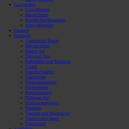
Accessoires
Caps/Mützen
Handschuhe
Kopftücher/Bandanas
Schweißbänder
Flaggen
Sonstiges
Armbänder Bands
Blechschilder
Button Set
Dies und Das
Fußmatten und Teppiche
Gürtel
Gürtelschnallen
Gutscheine
Nietenarmbänder
Nietengürtel
Patronengürtel
Plektrum Set
Schlüsselanhänger
Slipmats
Taschen und Rucksäcke
Tassen und Gläser
Untersetzer
Aufkleber