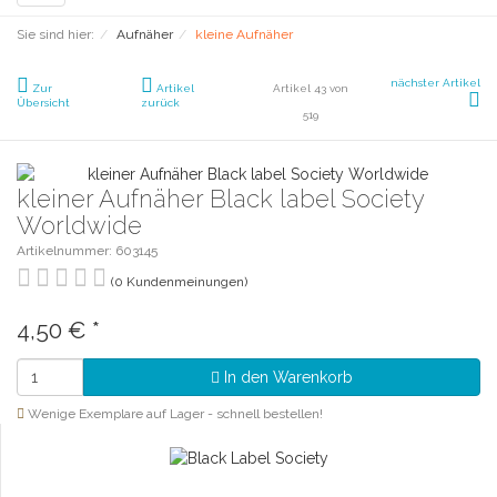
navigation
Sie sind hier:
Aufnäher
kleine Aufnäher
nächster Artikel
Zur
Artikel
Artikel 43 von
Übersicht
zurück
519
kleiner Aufnäher Black label Society
Worldwide
Artikelnummer: 603145
(0 Kundenmeinungen)
4,50 €
*
In den Warenkorb
Wenige Exemplare auf Lager - schnell bestellen!