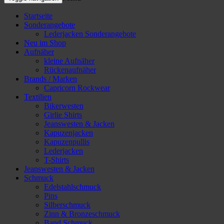
Startseite
Sonderangebote
Lederjacken Sonderangebote
Neu im Shop
Aufnäher
kleine Aufnäher
Rückenaufnäher
Brands / Marken
Capricorn Rockwear
Textilien
Bikerwesten
Girlie Shirts
Jeanswesten & Jacken
Kapuzenjacken
Kapuzenpullis
Lederjacken
T-Shirts
Jeanswesten & Jacken
Schmuck
Edelstahlschmuck
Pins
Silberschmuck
Zinn & Bronzeschmuck
Band Schmuck