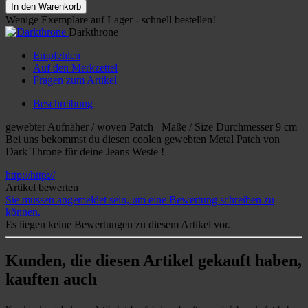
In den Warenkorb
Wenige Exemplare auf Lager - schnell bestellen!
Darkthrone
Empfehlen
Auf den Merkzettel
Fragen zum Artikel
Beschreibung
gewebter Aufnäher / woven Patch Maße / Size Durchmesser 9 cm
Bei uns bekommst du diesen coolen gewebten Metal Patch von
Dark Throne für deine Jeans Weste !
http://http://
Artikel bewerten
Sie müssen angemeldet sein, um eine Bewertung schreiben zu
können.
Es liegen keine Bewertungen zu diesem Artikel vor.
Kunden, die diesen Artikel gekauft haben,
kauften auch