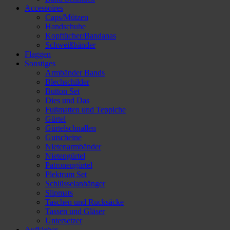
Accessoires
Caps/Mützen
Handschuhe
Kopftücher/Bandanas
Schweißbänder
Flaggen
Sonstiges
Armbänder Bands
Blechschilder
Button Set
Dies und Das
Fußmatten und Teppiche
Gürtel
Gürtelschnallen
Gutscheine
Nietenarmbänder
Nietengürtel
Patronengürtel
Plektrum Set
Schlüsselanhänger
Slipmats
Taschen und Rucksäcke
Tassen und Gläser
Untersetzer
Aufkleber