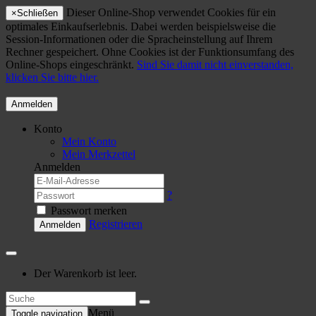
Dieser Online-Shop verwendet Cookies für ein
×
Schließen
optimales Einkaufserlebnis. Dabei werden beispielsweise die
Session-Informationen oder die Spracheinstellung auf Ihrem
Rechner gespeichert. Ohne Cookies ist der Funktionsumfang des
Online-Shops eingeschränkt.
Sind Sie damit nicht einverstanden,
klicken Sie bitte hier.
Anmelden
Konto
Mein Konto
Mein Merkzettel
Anmelden
?
Passwort merken
Registrieren
Anmelden
Der Warenkorb ist leer.
Menü
Toggle navigation