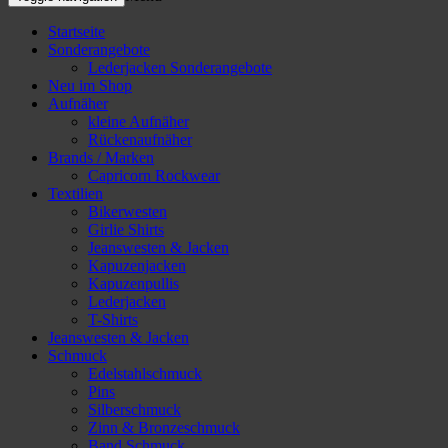
Startseite
Sonderangebote
Lederjacken Sonderangebote
Neu im Shop
Aufnäher
kleine Aufnäher
Rückenaufnäher
Brands / Marken
Capricorn Rockwear
Textilien
Bikerwesten
Girlie Shirts
Jeanswesten & Jacken
Kapuzenjacken
Kapuzenpullis
Lederjacken
T-Shirts
Jeanswesten & Jacken
Schmuck
Edelstahlschmuck
Pins
Silberschmuck
Zinn & Bronzeschmuck
Band Schmuck