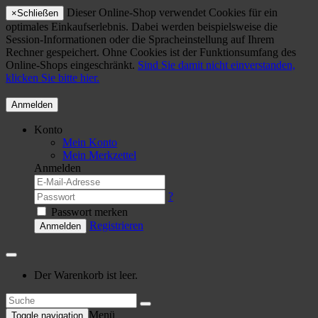
Dieser Online-Shop verwendet Cookies für ein
×
Schließen
optimales Einkaufserlebnis. Dabei werden beispielsweise die
Session-Informationen oder die Spracheinstellung auf Ihrem
Rechner gespeichert. Ohne Cookies ist der Funktionsumfang des
Online-Shops eingeschränkt.
Sind Sie damit nicht einverstanden,
klicken Sie bitte hier.
Anmelden
Konto
Mein Konto
Mein Merkzettel
Anmelden
?
Passwort merken
Registrieren
Anmelden
Der Warenkorb ist leer.
Menü
Toggle navigation