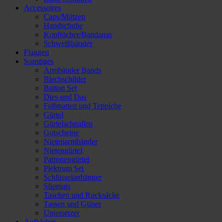
Accessoires
Caps/Mützen
Handschuhe
Kopftücher/Bandanas
Schweißbänder
Flaggen
Sonstiges
Armbänder Bands
Blechschilder
Button Set
Dies und Das
Fußmatten und Teppiche
Gürtel
Gürtelschnallen
Gutscheine
Nietenarmbänder
Nietengürtel
Patronengürtel
Plektrum Set
Schlüsselanhänger
Slipmats
Taschen und Rucksäcke
Tassen und Gläser
Untersetzer
Aufkleber