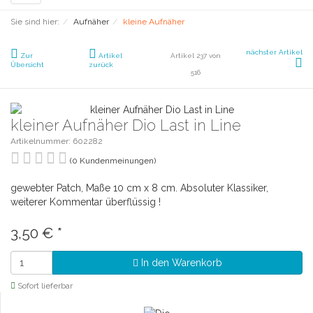
navigation
Sie sind hier:
Aufnäher
kleine Aufnäher
nächster Artikel
Zur
Artikel
Artikel 237 von
Übersicht
zurück
516
kleiner Aufnäher Dio Last in Line
Artikelnummer: 602282
(0 Kundenmeinungen)
gewebter Patch, Maße 10 cm x 8 cm. Absoluter Klassiker,
weiterer Kommentar überflüssig !
3,50 €
*
In den Warenkorb
Sofort lieferbar