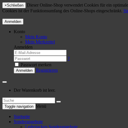
Dieser Online-Shop verwendet Cookies für ein optimales
×
Schließen
Cookies ist der Funktionsumfang des Online-Shops eingeschränkt.
Si
Anmelden
Konto
Mein Konto
Mein Merkzettel
Anmelden
?
Passwort merken
Registrieren
Anmelden
Der Warenkorb ist leer.
Menü
Toggle navigation
Startseite
Sonderangebote
Lederjacken Sonderangebote