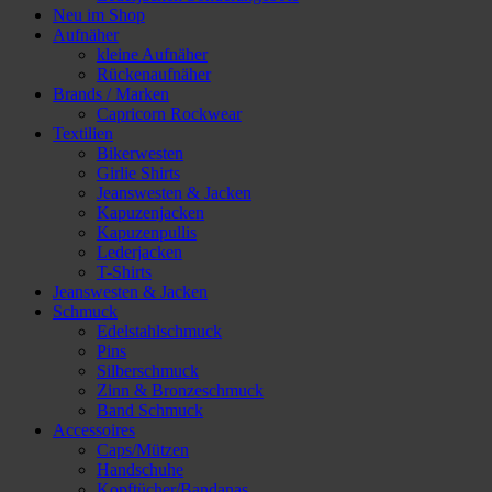
Neu im Shop
Aufnäher
kleine Aufnäher
Rückenaufnäher
Brands / Marken
Capricorn Rockwear
Textilien
Bikerwesten
Girlie Shirts
Jeanswesten & Jacken
Kapuzenjacken
Kapuzenpullis
Lederjacken
T-Shirts
Jeanswesten & Jacken
Schmuck
Edelstahlschmuck
Pins
Silberschmuck
Zinn & Bronzeschmuck
Band Schmuck
Accessoires
Caps/Mützen
Handschuhe
Kopftücher/Bandanas