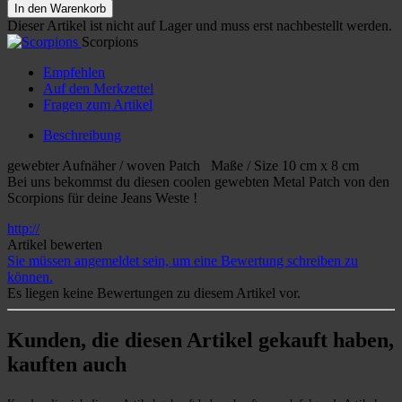
In den Warenkorb
Dieser Artikel ist nicht auf Lager und muss erst nachbestellt werden.
Scorpions
Empfehlen
Auf den Merkzettel
Fragen zum Artikel
Beschreibung
gewebter Aufnäher / woven Patch Maße / Size 10 cm x 8 cm
Bei uns bekommst du diesen coolen gewebten Metal Patch von den
Scorpions für deine Jeans Weste !
http://
Artikel bewerten
Sie müssen angemeldet sein, um eine Bewertung schreiben zu
können.
Es liegen keine Bewertungen zu diesem Artikel vor.
Kunden, die diesen Artikel gekauft haben,
kauften auch