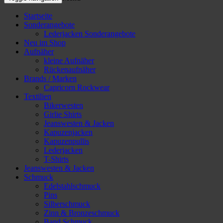
Startseite
Sonderangebote
Lederjacken Sonderangebote
Neu im Shop
Aufnäher
kleine Aufnäher
Rückenaufnäher
Brands / Marken
Capricorn Rockwear
Textilien
Bikerwesten
Girlie Shirts
Jeanswesten & Jacken
Kapuzenjacken
Kapuzenpullis
Lederjacken
T-Shirts
Jeanswesten & Jacken
Schmuck
Edelstahlschmuck
Pins
Silberschmuck
Zinn & Bronzeschmuck
Band Schmuck