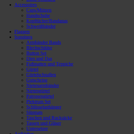
Accessoires
Caps/Mützen
Handschuhe
Kopftücher/Bandanas
Schweißbänder
Flaggen
Sonstiges
Armbänder Bands
Blechschilder
Button Set
Dies und Das
Fußmatten und Teppiche
Gürtel
Gürtelschnallen
Gutscheine
Nietenarmbänder
Nietengürtel
Patronengürtel
Plektrum Set
Schlüsselanhänger
Slipmats
Taschen und Rucksäcke
Tassen und Gläser
Untersetzer
Aufkleber