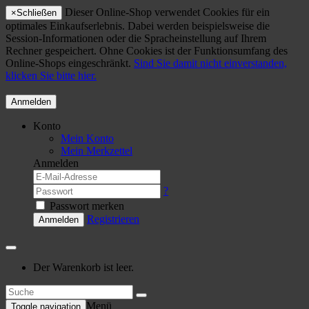
Dieser Online-Shop verwendet Cookies für ein
×
Schließen
optimales Einkaufserlebnis. Dabei werden beispielsweise die
Session-Informationen oder die Spracheinstellung auf Ihrem
Rechner gespeichert. Ohne Cookies ist der Funktionsumfang des
Online-Shops eingeschränkt.
Sind Sie damit nicht einverstanden,
klicken Sie bitte hier.
Anmelden
Konto
Mein Konto
Mein Merkzettel
Anmelden
?
Passwort merken
Registrieren
Anmelden
Der Warenkorb ist leer.
Menü
Toggle navigation