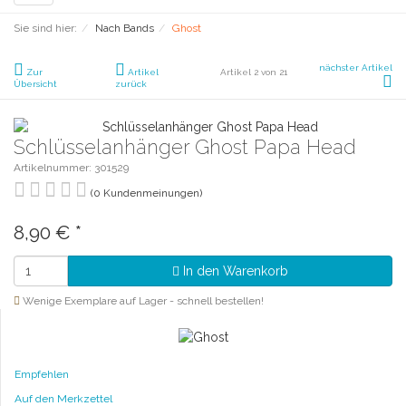
navigation
Sie sind hier:
Nach Bands
Ghost
nächster Artikel
Zur
Artikel
Artikel 2 von 21
Übersicht
zurück
Schlüsselanhänger Ghost Papa Head
Artikelnummer: 301529
(0 Kundenmeinungen)
8,90 €
*
In den Warenkorb
Wenige Exemplare auf Lager - schnell bestellen!
Empfehlen
Auf den Merkzettel