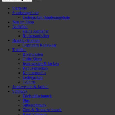
Startseite
Sonderangebote
Lederjacken Sonderangebote
Neu im Shop
Aufnäher
kleine Aufnäher
Rückenaufnäher
Brands / Marken
Capricorn Rockwear
Textilien
Bikerwesten
Girlie Shirts
Jeanswesten & Jacken
Kapuzenjacken
Kapuzenpullis
Lederjacken
T-Shirts
Jeanswesten & Jacken
Schmuck
Edelstahlschmuck
Pins
Silberschmuck
Zinn & Bronzeschmuck
Band Schmuck