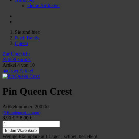
kleine Aufkleber
Sie sind hier:
Nach Bands
Queen
Zur Übersicht
Artikel zurück
Artikel 4 von 10
nächster Artikel
Pin Queen Crest
Artikelnummer: 200762
(0 Kundenmeinungen)
8,90 €
*
8,90 €
In den Warenkorb
Wenige Exemplare auf Lager - schnell bestellen!