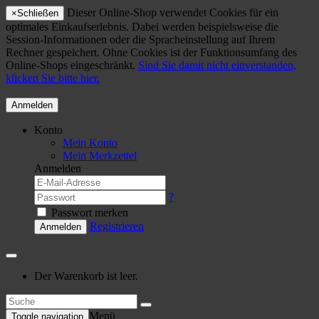
Dieser Online-Shop verwendet Cookies für ein
×
Schließen
optimales Einkaufserlebnis. Dabei werden beispielsweise die
Session-Informationen oder die Spracheinstellung auf Ihrem
Rechner gespeichert. Ohne Cookies ist der Funktionsumfang des
Online-Shops eingeschränkt.
Sind Sie damit nicht einverstanden,
klicken Sie bitte hier.
Anmelden
Konto
Mein Konto
Mein Merkzettel
Anmelden
?
Passwort merken
Registrieren
Anmelden
Der Warenkorb ist leer.
Menü
Toggle navigation