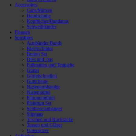
Accessoires
Caps/Mützen
Handschuhe
Kopftücher/Bandanas
Schweißbänder
Flaggen
Sonstiges
Armbänder Bands
Blechschilder
Button Set
Dies und Das
Fußmatten und Teppiche
Gürtel
Gürtelschnallen
Gutscheine
Nietenarmbänder
Nietengürtel
Patronengürtel
Plektrum Set
Schlüsselanhänger
Slipmats
Taschen und Rucksäcke
Tassen und Gläser
Untersetzer
Aufkleber