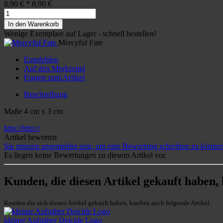
8,90 €
*
8,90 €
In den Warenkorb
Wenige Exemplare auf Lager - schnell bestellen!
Mercyful Fate
Empfehlen
Auf den Merkzettel
Fragen zum Artikel
Beschreibung
Maße 4 cm x 3 cm
http://http://
Artikel bewerten
Sie müssen angemeldet sein, um eine Bewertung schreiben zu können
Es liegen keine Bewertungen zu diesem Artikel vor.
Kunden, die diesen Artikel gekauft haben,
Kunden die sich diesen Artikel gekauft haben, kauften auch folgende Artikel.
kleiner Aufnäher Deicide Logo