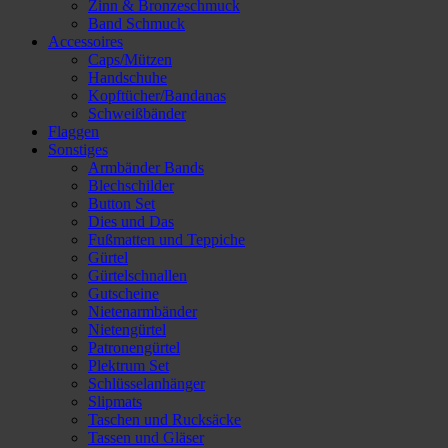
Zinn & Bronzeschmuck
Band Schmuck
Accessoires
Caps/Mützen
Handschuhe
Kopftücher/Bandanas
Schweißbänder
Flaggen
Sonstiges
Armbänder Bands
Blechschilder
Button Set
Dies und Das
Fußmatten und Teppiche
Gürtel
Gürtelschnallen
Gutscheine
Nietenarmbänder
Nietengürtel
Patronengürtel
Plektrum Set
Schlüsselanhänger
Slipmats
Taschen und Rucksäcke
Tassen und Gläser