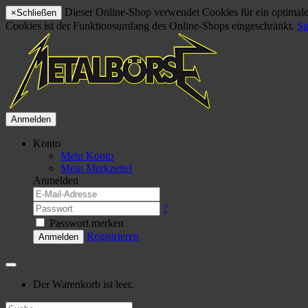
Dieser Online-Shop verwendet Cookies für ein optimales
×
Schließen
Cookies ist der Funktionsumfang des Online-Shops eingeschränkt.
Si
Anmelden
Konto
Mein Konto
Mein Merkzettel
Anmelden
?
Passwort merken
Registrieren
Anmelden
Der Warenkorb ist leer.