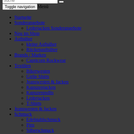
Menü
Toggle navigation
Startseite
Sonderangebote
Lederjacken Sonderangebote
Neu im Shop
Aufnäher
kleine Aufnäher
Rückenaufnäher
Brands / Marken
Capricorn Rockwear
Textilien
Bikerwesten
Girlie Shirts
Jeanswesten & Jacken
Kapuzenjacken
Kapuzenpullis
Lederjacken
T-Shirts
Jeanswesten & Jacken
Schmuck
Edelstahlschmuck
Pins
Silberschmuck