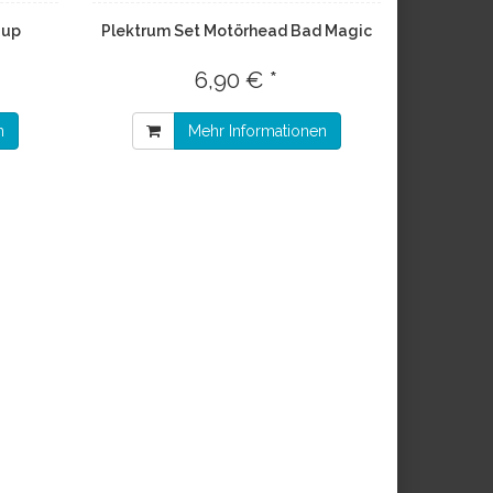
 up
Plektrum Set Motörhead Bad Magic
6,90 € *
n
Mehr Informationen