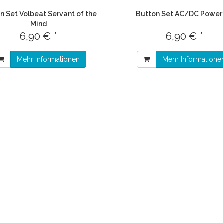
n Set Volbeat Servant of the
Button Set AC/DC Power
Mind
6,90 € *
6,90 € *
Mehr Informationen
Mehr Informatione