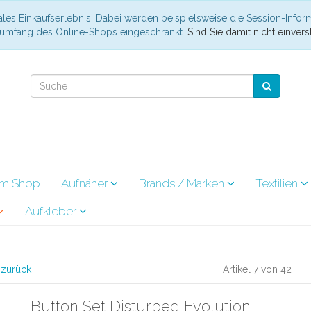
les Einkaufserlebnis. Dabei werden beispielsweise die Session-Infor
nsumfang des Online-Shops eingeschränkt.
Sind Sie damit nicht einverst
im Shop
Aufnäher
Brands / Marken
Textilien
Aufkleber
l zurück
Artikel 7 von 42
Button Set Disturbed Evolution