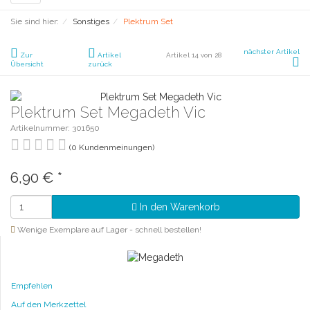
navigation
Sie sind hier:
Sonstiges
Plektrum Set
nächster Artikel
Zur
Artikel
Artikel 14 von 28
Übersicht
zurück
Plektrum Set Megadeth Vic
Artikelnummer: 301650
(0 Kundenmeinungen)
6,90 €
*
In den Warenkorb
Wenige Exemplare auf Lager - schnell bestellen!
Empfehlen
Auf den Merkzettel