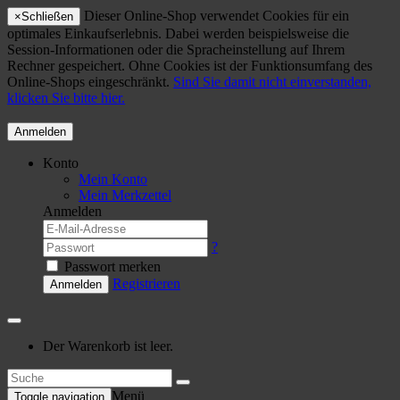
Dieser Online-Shop verwendet Cookies für ein
×
Schließen
optimales Einkaufserlebnis. Dabei werden beispielsweise die
Session-Informationen oder die Spracheinstellung auf Ihrem
Rechner gespeichert. Ohne Cookies ist der Funktionsumfang des
Online-Shops eingeschränkt.
Sind Sie damit nicht einverstanden,
klicken Sie bitte hier.
Anmelden
Konto
Mein Konto
Mein Merkzettel
Anmelden
?
Passwort merken
Registrieren
Anmelden
Der Warenkorb ist leer.
Menü
Toggle navigation