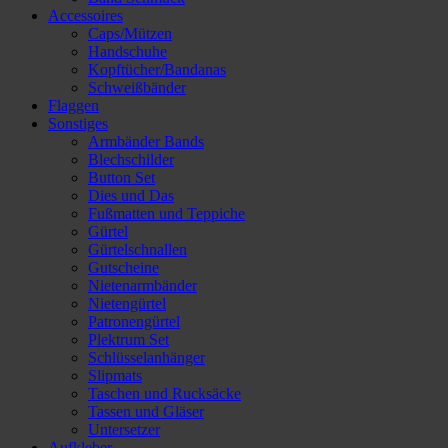
Accessoires
Caps/Mützen
Handschuhe
Kopftücher/Bandanas
Schweißbänder
Flaggen
Sonstiges
Armbänder Bands
Blechschilder
Button Set
Dies und Das
Fußmatten und Teppiche
Gürtel
Gürtelschnallen
Gutscheine
Nietenarmbänder
Nietengürtel
Patronengürtel
Plektrum Set
Schlüsselanhänger
Slipmats
Taschen und Rucksäcke
Tassen und Gläser
Untersetzer
Aufkleber