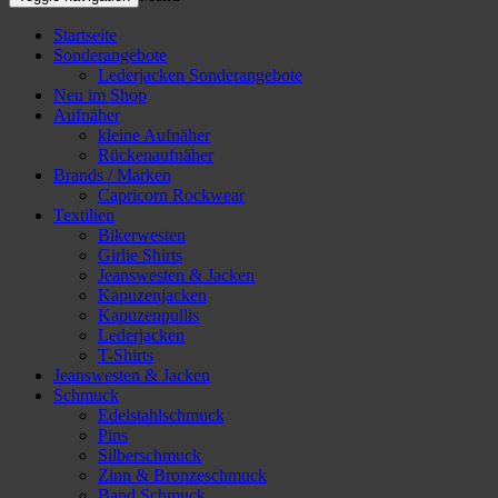
Startseite
Sonderangebote
Lederjacken Sonderangebote
Neu im Shop
Aufnäher
kleine Aufnäher
Rückenaufnäher
Brands / Marken
Capricorn Rockwear
Textilien
Bikerwesten
Girlie Shirts
Jeanswesten & Jacken
Kapuzenjacken
Kapuzenpullis
Lederjacken
T-Shirts
Jeanswesten & Jacken
Schmuck
Edelstahlschmuck
Pins
Silberschmuck
Zinn & Bronzeschmuck
Band Schmuck