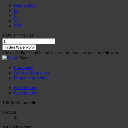
Bitte wählen
M
L
XL
XXL
19,90 €
*
19,90 €
In den Warenkorb
Dieser Artikel ist nicht auf Lager und muss erst nachbestellt werden.
Slayer
Empfehlen
Auf den Merkzettel
Fragen zum Artikel
Beschreibung
Spezifikation
100 % Baumwolle
Größen
M
Artikel bewerten