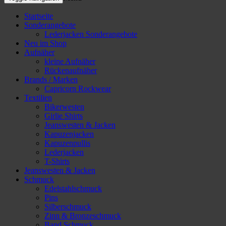
Startseite
Sonderangebote
Lederjacken Sonderangebote
Neu im Shop
Aufnäher
kleine Aufnäher
Rückenaufnäher
Brands / Marken
Capricorn Rockwear
Textilien
Bikerwesten
Girlie Shirts
Jeanswesten & Jacken
Kapuzenjacken
Kapuzenpullis
Lederjacken
T-Shirts
Jeanswesten & Jacken
Schmuck
Edelstahlschmuck
Pins
Silberschmuck
Zinn & Bronzeschmuck
Band Schmuck