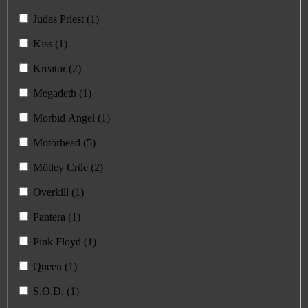
Judas Priest (1)
Kiss (1)
Kreator (2)
Megadeth (1)
Morbid Angel (1)
Motörhead (5)
Mötley Crüe (2)
Overkill (1)
Pantera (1)
Pink Floyd (1)
Queen (1)
S.O.D. (1)