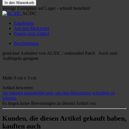
In den Warenkorb
Wenige Exemplare auf Lager - schnell bestellen!
AC/DC
Empfehlen
Auf den Merkzettel
Fragen zum Artikel
Beschreibung
gestickter Aufnäher von AC/DC / embroided Patch Auch zum
Aufbügeln geeignet
Maße 9 cm x 3 cm
Artikel bewerten
Sie müssen angemeldet sein, um eine Bewertung schreiben zu
können.
Es liegen keine Bewertungen zu diesem Artikel vor.
Kunden, die diesen Artikel gekauft haben,
kauften auch