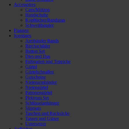
Accessoires
Caps/Mützen
Handschuhe
Kopftücher/Bandanas
Schweißbänder
Flaggen
Sonstiges
Armbänder Bands
Blechschilder
Button Set
Dies und Das
Fußmatten und Teppiche
Gürtel
Gürtelschnallen
Gutscheine
Nietenarmbänder
Nietengürtel
Patronengürtel
Plektrum Set
Schlüsselanhänger
Slipmats
Taschen und Rucksäcke
Tassen und Gläser
Untersetzer
Aufkleber