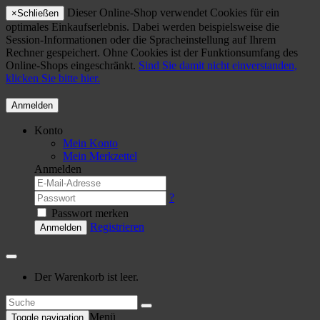
Dieser Online-Shop verwendet Cookies für ein
×
Schließen
optimales Einkaufserlebnis. Dabei werden beispielsweise die
Session-Informationen oder die Spracheinstellung auf Ihrem
Rechner gespeichert. Ohne Cookies ist der Funktionsumfang des
Online-Shops eingeschränkt.
Sind Sie damit nicht einverstanden,
klicken Sie bitte hier.
Anmelden
Konto
Mein Konto
Mein Merkzettel
Anmelden
?
Passwort merken
Registrieren
Anmelden
Der Warenkorb ist leer.
Menü
Toggle navigation