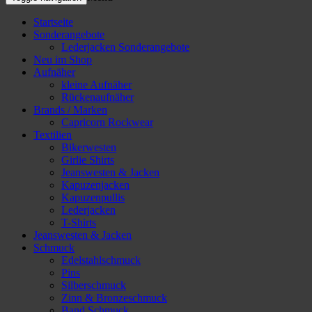
Startseite
Sonderangebote
Lederjacken Sonderangebote
Neu im Shop
Aufnäher
kleine Aufnäher
Rückenaufnäher
Brands / Marken
Capricorn Rockwear
Textilien
Bikerwesten
Girlie Shirts
Jeanswesten & Jacken
Kapuzenjacken
Kapuzenpullis
Lederjacken
T-Shirts
Jeanswesten & Jacken
Schmuck
Edelstahlschmuck
Pins
Silberschmuck
Zinn & Bronzeschmuck
Band Schmuck