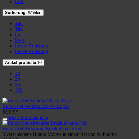
Liste
Sortierung:
Wählen
Titel
Titel
Preis
Preis
Letzte Änderung
Letzte Änderung
Artikel pro Seite
10
10
20
50
100
Button Set Anthrax Classic Logos
6,90 € *
Mehr Informationen
Button Set Airbourne Breakin' outta Hell
5 verschiedene Button Motive in einem Set von Airbourne