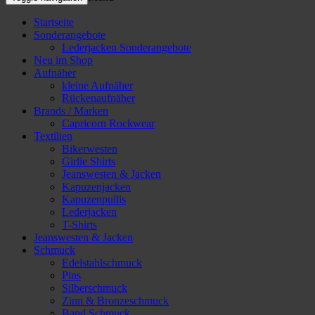
Startseite
Sonderangebote
Lederjacken Sonderangebote
Neu im Shop
Aufnäher
kleine Aufnäher
Rückenaufnäher
Brands / Marken
Capricorn Rockwear
Textilien
Bikerwesten
Girlie Shirts
Jeanswesten & Jacken
Kapuzenjacken
Kapuzenpullis
Lederjacken
T-Shirts
Jeanswesten & Jacken
Schmuck
Edelstahlschmuck
Pins
Silberschmuck
Zinn & Bronzeschmuck
Band Schmuck