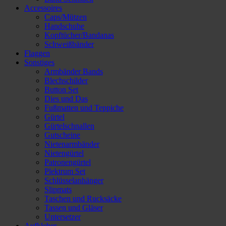
Accessoires
Caps/Mützen
Handschuhe
Kopftücher/Bandanas
Schweißbänder
Flaggen
Sonstiges
Armbänder Bands
Blechschilder
Button Set
Dies und Das
Fußmatten und Teppiche
Gürtel
Gürtelschnallen
Gutscheine
Nietenarmbänder
Nietengürtel
Patronengürtel
Plektrum Set
Schlüsselanhänger
Slipmats
Taschen und Rucksäcke
Tassen und Gläser
Untersetzer
Aufkleber