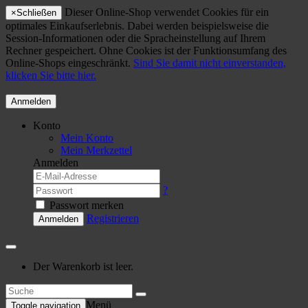
Dieser Online-Shop verwendet Cookies für ein
×
Schließen
optimales Einkaufserlebnis. Dabei werden beispielsweise die
Session-Informationen oder die Spracheinstellung auf Ihrem
Rechner gespeichert. Ohne Cookies ist der Funktionsumfang des
Online-Shops eingeschränkt.
Sind Sie damit nicht einverstanden,
klicken Sie bitte hier.
Anmelden
Konto
Mein Konto
Mein Merkzettel
Anmelden
?
Passwort merken
Registrieren
Anmelden
Der Warenkorb ist leer.
Menü
Toggle navigation