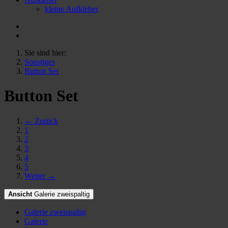
kleine Aufkleber
Sie sind hier:
Sonstiges
Button Set
Button Set
← Zurück
1
2
3
4
5
Weiter →
Ansicht
Galerie zweispaltig
Galerie zweispaltig
Galerie